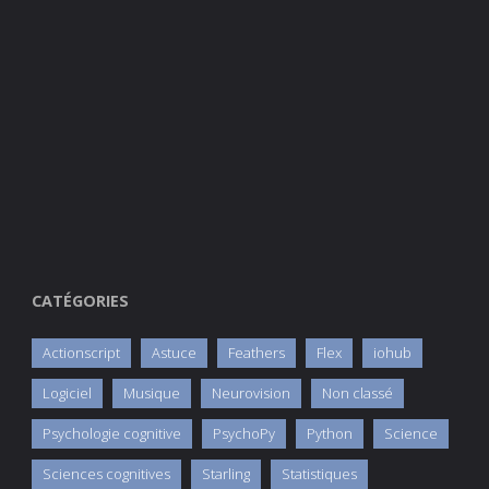
CATÉGORIES
Actionscript
Astuce
Feathers
Flex
iohub
Logiciel
Musique
Neurovision
Non classé
Psychologie cognitive
PsychoPy
Python
Science
Sciences cognitives
Starling
Statistiques