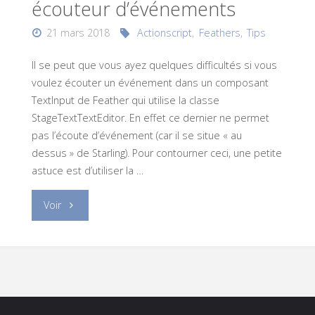
écouteur d’événements
21 mars 2018
Actionscript
,
Feathers
,
Tips
Il se peut que vous ayez quelques difficultés si vous
voulez écouter un événement dans un composant
TextInput de Feather qui utilise la classe
StageTextTextEditor. En effet ce dernier ne permet
pas l’écoute d’événement (car il se situe « au
dessus » de Starling). Pour contourner ceci, une petite
astuce est d’utiliser la …
"
Voir
[Tips]
Feathers:
TextInput