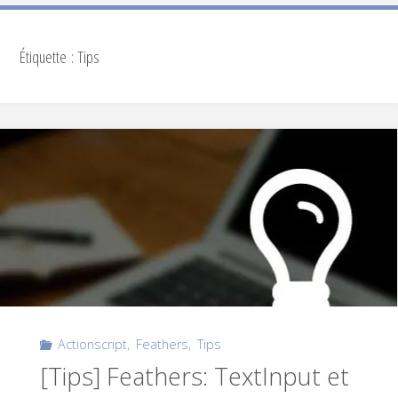
Étiquette :
Tips
Actionscript
,
Feathers
,
Tips
[Tips] Feathers: TextInput et