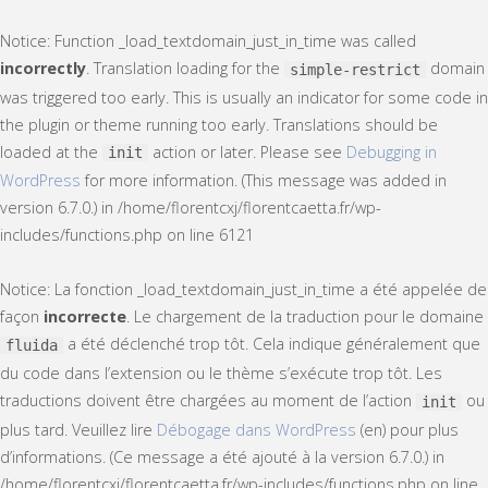
Notice
: Function _load_textdomain_just_in_time was called
incorrectly
. Translation loading for the
domain
simple-restrict
was triggered too early. This is usually an indicator for some code in
the plugin or theme running too early. Translations should be
loaded at the
action or later. Please see
Debugging in
init
WordPress
for more information. (This message was added in
version 6.7.0.) in
/home/florentcxj/florentcaetta.fr/wp-
includes/functions.php
on line
6121
Notice
: La fonction _load_textdomain_just_in_time a été appelée de
façon
incorrecte
. Le chargement de la traduction pour le domaine
a été déclenché trop tôt. Cela indique généralement que
fluida
du code dans l’extension ou le thème s’exécute trop tôt. Les
traductions doivent être chargées au moment de l’action
ou
init
plus tard. Veuillez lire
Débogage dans WordPress
(en) pour plus
d’informations. (Ce message a été ajouté à la version 6.7.0.) in
/home/florentcxj/florentcaetta.fr/wp-includes/functions.php
on line