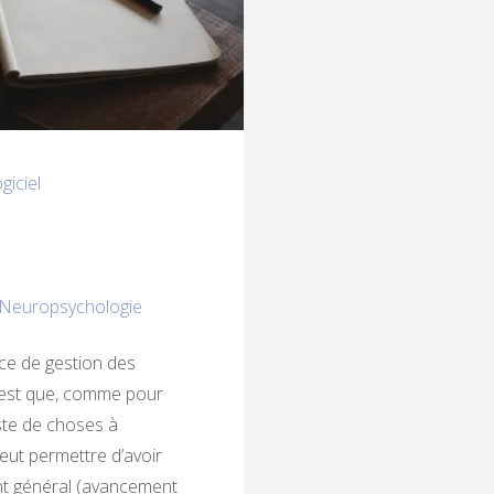
giciel
Neuropsychologie
rce de gestion des
 est que, comme pour
iste de choses à
 peut permettre d’avoir
nt général (avancement