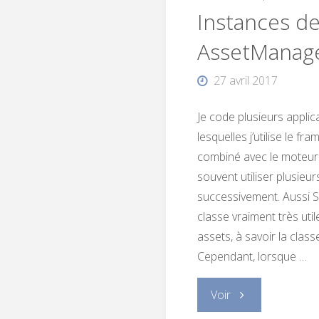
Instances de
AssetManag
27 avril 2017
Je code plusieurs appli
lesquelles j’utilise le f
combiné avec le moteur d
souvent utiliser plusieur
successivement. Aussi S
classe vraiment très util
assets, à savoir la cla
Cependant, lorsque …
"Instances
Voir