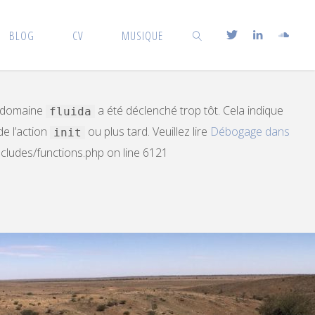
n was triggered too early. This is usually an indicator for
BLOG
CV
MUSIQUE
bugging in WordPress
for more information. (This message
SEARCH
e domaine
a été déclenché trop tôt. Cela indique
fluida
e l’action
ou plus tard. Veuillez lire
Débogage dans
init
ncludes/functions.php
on line
6121