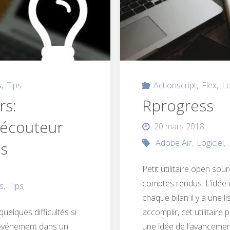
s
,
Tips
Actionscript
,
Flex
,
Lo
rs:
Rprogress
 écouteur
20 mars 2018
Adobe Air
,
Logiciel
,
s
Petit utilitaire open sou
comptes rendus. L’idée
s
,
Tips
chaque bilan il y a une l
uelques difficultés si
accomplir, cet utilitaire
 événement dans un
une idée de l’avanceme