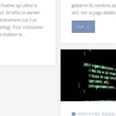
eather qui utilise la
global en %, nombres de 
r. En effet ce dernier
etc). Voir la page dédié
événement (car il se
"Rprogress"
Voir
arling). Pour contourner
 d’utiliser la …
Actionscript
,
Astuce