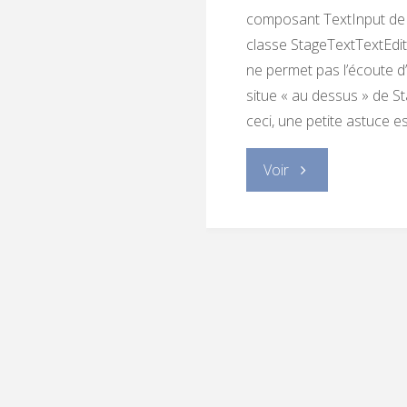
composant TextInput de F
classe StageTextTextEdito
ne permet pas l’écoute d’
situe « au dessus » de St
ceci, une petite astuce est
"
Voir
[Tips]
Feathers:
TextInput
et
écouteur