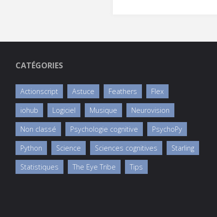
de
Starling
vs
CATÉGORIES
AssetManager"
Actionscript
Astuce
Feathers
Flex
iohub
Logiciel
Musique
Neurovision
Non classé
Psychologie cognitive
PsychoPy
Python
Science
Sciences cognitives
Starling
Statistiques
The Eye Tribe
Tips