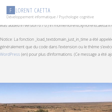
F
L
O
R
E
N
T
C
A
E
T
T
A
Notice
: Function _load_textdomain_just_in_time was called
inco
Développement informatique / Psychologie cognitive
some code in the plugin or theme running too early. Translatio
was added in version 6.7.0.) in
/home/florentcxj/florentcaetta.f
Notice
: La fonction _load_textdomain_just_in_time a été appel
généralement que du code dans l’extension ou le thème s’exécu
WordPress
(en) pour plus d’informations. (Ce message a été ajou
Skip
to
content