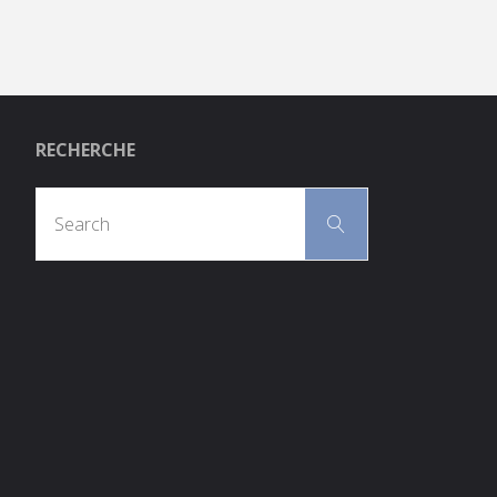
RECHERCHE
Search
Search
for: