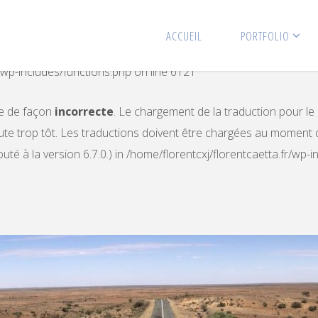
rrectly
. Translation loading for the
domai
simple-restrict
ACCUEIL
PORTFOLIO
ns should be loaded at the
action or later. Please see
De
init
r/wp-includes/functions.php
on line
6121
ée de façon
incorrecte
. Le chargement de la traduction pour l
te trop tôt. Les traductions doivent être chargées au moment d
té à la version 6.7.0.) in
/home/florentcxj/florentcaetta.fr/wp-i