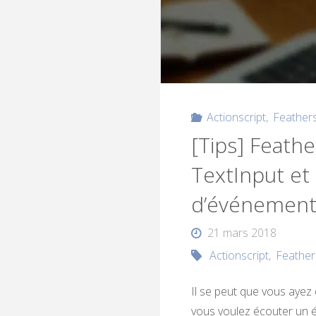
Actionscript
,
Feather
[Tips] Feathe
TextInput et
d’événement
21 mars 2018
Actionscript
,
Feather
Il se peut que vous ayez q
vous voulez écouter un