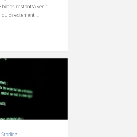
bilans restant/à venir
e, ou directement …
,
Starling