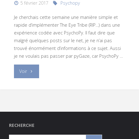
5 février 2017
Psychopy
Je cherchais cette semaine une manière simple et
rapide d’implémenter The Eye Tribe (RIP…) dans une
expérience codée avec PsychoPy. Il faut dire que
malgré quelques posts sur le net, je ne n’ai pas
trouvé énormément d’informations à ce sujet. Aussi
je ne voulais pas passer par pyGaze, car PsychoPy …
"The
Voir
Eye
Tribe
&
PsychoPy"
RECHERCHE
Search