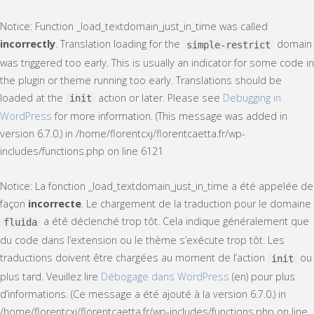
Notice
: Function _load_textdomain_just_in_time was called
incorrectly
. Translation loading for the
domain
simple-restrict
was triggered too early. This is usually an indicator for some code in
the plugin or theme running too early. Translations should be
loaded at the
action or later. Please see
Debugging in
init
WordPress
for more information. (This message was added in
version 6.7.0.) in
/home/florentcxj/florentcaetta.fr/wp-
includes/functions.php
on line
6121
Notice
: La fonction _load_textdomain_just_in_time a été appelée de
façon
incorrecte
. Le chargement de la traduction pour le domaine
a été déclenché trop tôt. Cela indique généralement que
fluida
du code dans l’extension ou le thème s’exécute trop tôt. Les
traductions doivent être chargées au moment de l’action
ou
init
plus tard. Veuillez lire
Débogage dans WordPress
(en) pour plus
d’informations. (Ce message a été ajouté à la version 6.7.0.) in
/home/florentcxj/florentcaetta.fr/wp-includes/functions.php
on line