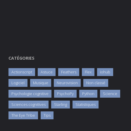
CATÉGORIES
Actionscript
Astuce
Feathers
Flex
iohub
Logiciel
Musique
Neurovision
Non classé
Psychologie cognitive
PsychoPy
Python
Science
Sciences cognitives
Starling
Statistiques
The Eye Tribe
Tips