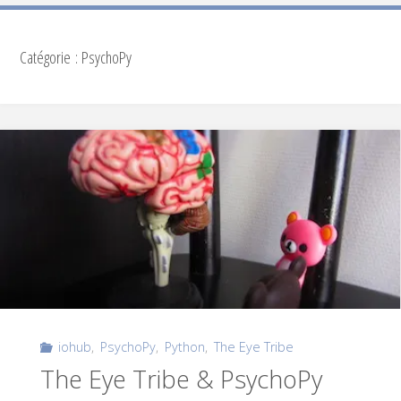
Catégorie :
PsychoPy
iohub
,
PsychoPy
,
Python
,
The Eye Tribe
The Eye Tribe & PsychoPy