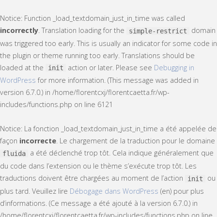
Notice
: Function _load_textdomain_just_in_time was called
incorrectly
. Translation loading for the
domain
simple-restrict
was triggered too early. This is usually an indicator for some code in
the plugin or theme running too early. Translations should be
loaded at the
action or later. Please see
Debugging in
init
WordPress
for more information. (This message was added in
version 6.7.0.) in
/home/florentcxj/florentcaetta.fr/wp-
includes/functions.php
on line
6121
Notice
: La fonction _load_textdomain_just_in_time a été appelée de
façon
incorrecte
. Le chargement de la traduction pour le domaine
a été déclenché trop tôt. Cela indique généralement que
fluida
du code dans l’extension ou le thème s’exécute trop tôt. Les
traductions doivent être chargées au moment de l’action
ou
init
plus tard. Veuillez lire
Débogage dans WordPress
(en) pour plus
d’informations. (Ce message a été ajouté à la version 6.7.0.) in
/home/florentcxj/florentcaetta.fr/wp-includes/functions.php
on line