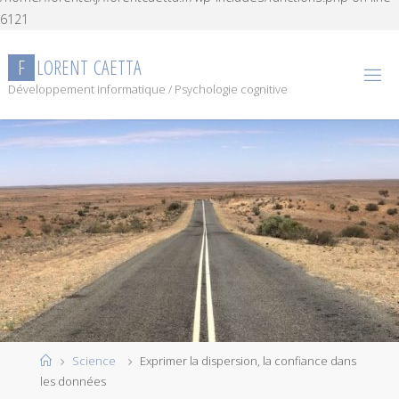
6121
Skip
to
F
L
O
R
E
N
T
C
A
E
T
T
A
content
Développement informatique / Psychologie cognitive
Home
Science
Exprimer la dispersion, la confiance dans
les données