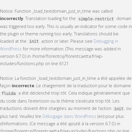
Notice
: Function _load_textdomain_just_in_time was called
incorrectly
. Translation loading for the
domain
simple-restrict
was triggered too early. This is usually an indicator for some code in
the plugin or theme running too early. Translations should be
loaded at the
action or later. Please see
Debugging in
init
WordPress
for more information. (This message was added in
version 6.7.0.) in
/home/florentcxj/florentcaetta.fr/wp-
includes/functions.php
on line
6121
Notice
: La fonction _load_textdomain_just_in_time a été appelée de
façon
incorrecte
. Le chargement de la traduction pour le domaine
a été déclenché trop tôt. Cela indique généralement que
fluida
du code dans l’extension ou le thème s’exécute trop tôt. Les
traductions doivent être chargées au moment de l’action
ou
init
plus tard. Veuillez lire
Débogage dans WordPress
(en) pour plus
d’informations. (Ce message a été ajouté à la version 6.7.0.) in
/home/florentcxj/florentcaetta.fr/wp-includes/functions.php
on line