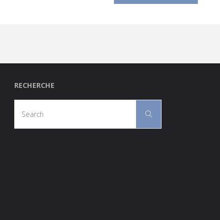
RECHERCHE
Search
Search
for: