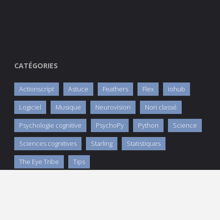
CATÉGORIES
Actionscript
Astuce
Feathers
Flex
iohub
Logiciel
Musique
Neurovision
Non classé
Psychologie cognitive
PsychoPy
Python
Science
Sciences cognitives
Starling
Statistiques
The Eye Tribe
Tips