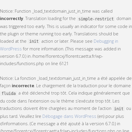
Notice
: Function _load_textdomain_just_in_time was called
incorrectly
. Translation loading for the
domain
simple-restrict
was triggered too early. This is usually an indicator for some code in
the plugin or theme running too early. Translations should be
loaded at the
action or later. Please see
Debugging in
init
WordPress
for more information. (This message was added in
version 6.7.0.) in
/home/florentcxj/florentcaetta.fr/wp-
includes/functions.php
on line
6121
Notice
: La fonction _load_textdomain_just_in_time a été appelée de
façon
incorrecte
. Le chargement de la traduction pour le domaine
a été déclenché trop tôt. Cela indique généralement que
fluida
du code dans l’extension ou le thème s’exécute trop tôt. Les
traductions doivent être chargées au moment de l’action
ou
init
plus tard. Veuillez lire
Débogage dans WordPress
(en) pour plus
d’informations. (Ce message a été ajouté à la version 6.7.0.) in
/home/florentcxj/florentcaetta.fr/wp-includes/functions.php
on line