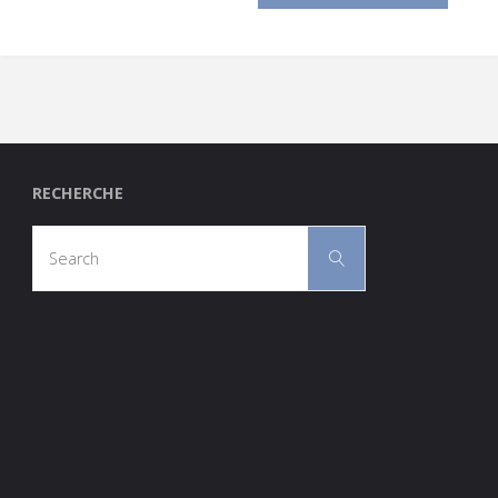
RECHERCHE
Search
Search
for: