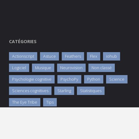
CATÉGORIES
Actionscript
Astuce
Feathers
Flex
iohub
Logiciel
Musique
Neurovision
Non classé
Psychologie cognitive
PsychoPy
Python
Science
Sciences cognitives
Starling
Statistiques
The Eye Tribe
Tips