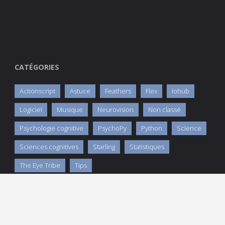
CATÉGORIES
Actionscript
Astuce
Feathers
Flex
iohub
Logiciel
Musique
Neurovision
Non classé
Psychologie cognitive
PsychoPy
Python
Science
Sciences cognitives
Starling
Statistiques
The Eye Tribe
Tips