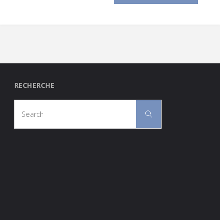
RECHERCHE
Search
Search
for: