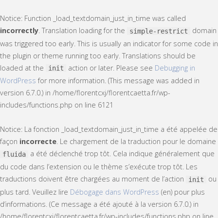
Notice
: Function _load_textdomain_just_in_time was called
incorrectly
. Translation loading for the
domain
simple-restrict
was triggered too early. This is usually an indicator for some code in
the plugin or theme running too early. Translations should be
loaded at the
action or later. Please see
Debugging in
init
WordPress
for more information. (This message was added in
version 6.7.0.) in
/home/florentcxj/florentcaetta.fr/wp-
includes/functions.php
on line
6121
Notice
: La fonction _load_textdomain_just_in_time a été appelée de
façon
incorrecte
. Le chargement de la traduction pour le domaine
a été déclenché trop tôt. Cela indique généralement que
fluida
du code dans l’extension ou le thème s’exécute trop tôt. Les
traductions doivent être chargées au moment de l’action
ou
init
plus tard. Veuillez lire
Débogage dans WordPress
(en) pour plus
d’informations. (Ce message a été ajouté à la version 6.7.0.) in
/home/florentcxj/florentcaetta.fr/wp-includes/functions.php
on line