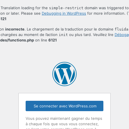
. Translation loading for the
domain was triggered too 
simple-restrict
ion or later. Please see
Debugging in WordPress
for more information. (
6121
çon
incorrecte
. Le chargement de la traduction pour le domaine
fluida
re chargées au moment de l’action
ou plus tard. Veuillez lire
Déboga
init
udes/functions.php
on line
6121
Se connecter avec WordPress.com
Vous pouvez maintenant gagner du temps
à chaque fois que vous vous connectez,