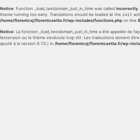
Notice
: Function _load_textdomain_just_in_time was called
incorrectly
theme running too early. Translations should be loaded at the
act
init
/home/florentcxj/florentcaetta.fr/wp-includes/functions.php
on line
Notice
: La fonction _load_textdomain_just_in_time a été appelée de fa
l’extension ou le thème s’exécute trop tôt. Les traductions doivent êt
ajouté à la version 6.7.0.) in
/home/florentcxj/florentcaetta.fr/wp-incl
Se
connecter